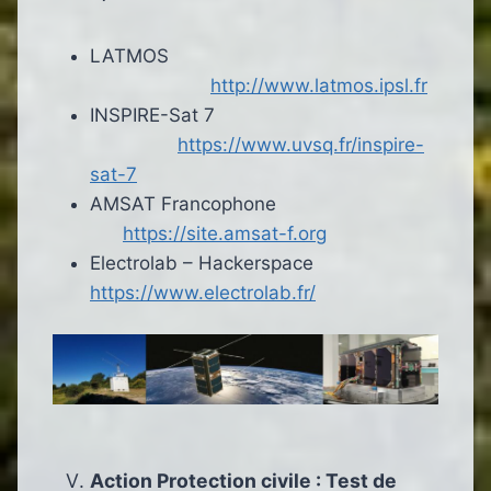
LATMOS
http://www.latmos.ipsl.fr
INSPIRE-Sat 7
https://www.uvsq.fr/inspire-
sat-7
AMSAT Francophone
https://site.amsat-f.org
Electrolab – Hackerspace
https://www.electrolab.fr/
Action Protection civile : Test de